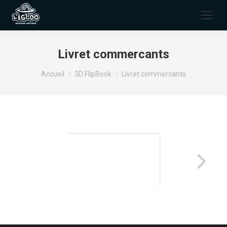
Livret commercants
Vous êtes ici :
Accueil
3D FlipBook
Livret commercants